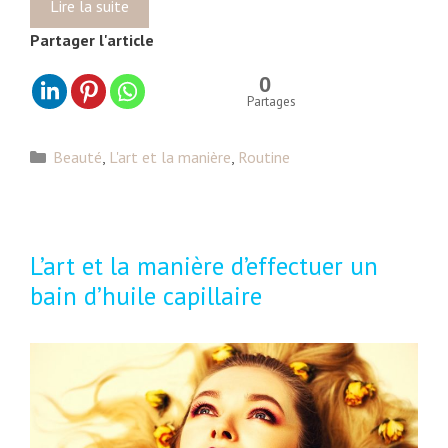
Lire la suite
L
a
Partager l'article
f
i
0
n
Partages
d
e
C
Beauté
,
L'art et la manière
,
Routine
s
a
e
t
n
é
v
g
L’art et la manière d’effectuer un
i
o
bain d’huile capillaire
e
r
s
i
…
e
s