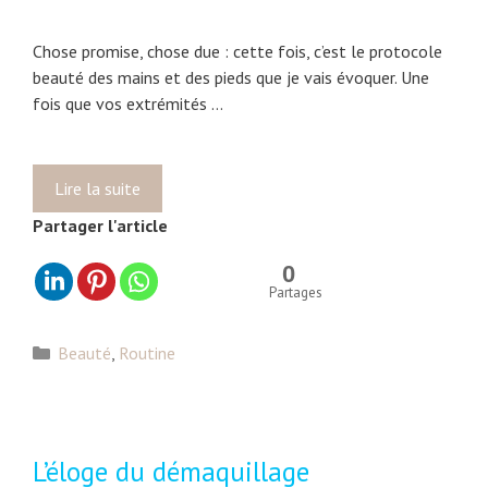
e
c
Chose promise, chose due : cette fois, c’est le protocole
h
beauté des mains et des pieds que je vais évoquer. Une
e
fois que vos extrémités …
v
e
u
x
Lire la suite
P
e
a
Partager l'article
t
t
2
t
0
5
e
Partages
€
s
d
C
Beauté
,
Routine
e
a
v
t
e
é
l
g
L’éloge du démaquillage
o
o