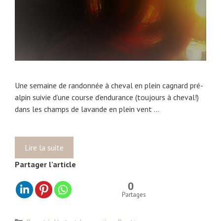
e
u
x
s
o
n
m
Une semaine de randonnée à cheval en plein cagnard pré-
a
alpin suivie d’une course d’endurance (toujours à cheval!)
t
dans les champs de lavande en plein vent …
é
r
i
e
Lire la suite
C
l
o
Partager l'article
d
m
e
m
0
c
e
Partages
o
n
i
t
C