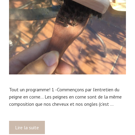
r
u
n
b
a
i
n
d
’
h
u
i
Tout un programme! 1 -Commençons par l’entretien du
l
peigne en corne… Les peignes en corne sont de la même
e
composition que nos cheveux et nos ongles (c’est …
c
a
p
Lire la suite
S
i
a