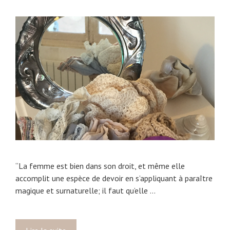
u
r
r
i
s
e
…
s
e
t
g
r
i
f
f
e
s
“La femme est bien dans son droit, et même elle
a
accomplit une espèce de devoir en s’appliquant à paraître
f
magique et surnaturelle; il faut qu’elle …
f
û
t
é