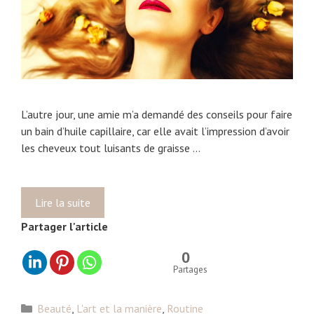
L’autre jour, une amie m’a demandé des conseils pour faire
un bain d’huile capillaire, car elle avait l’impression d’avoir
les cheveux tout luisants de graisse …
Lire la suite
L
’
Partager l'article
a
r
0
t
Partages
e
t
C
Beauté
,
L'art et la manière
,
Routine