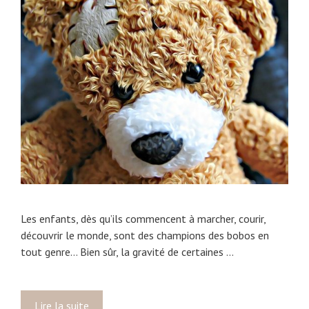
s
c
o
t
n
a
e
l
n
e
f
à
a
p
n
r
t
é
a
f
m
é
a
r
l
e
a
Les enfants, dès qu’ils commencent à marcher, courir,
r
u
découvrir le monde, sont des champions des bobos en
!
v
tout genre… Bien sûr, la gravité de certaines …
e
n
t
Lire la suite
A