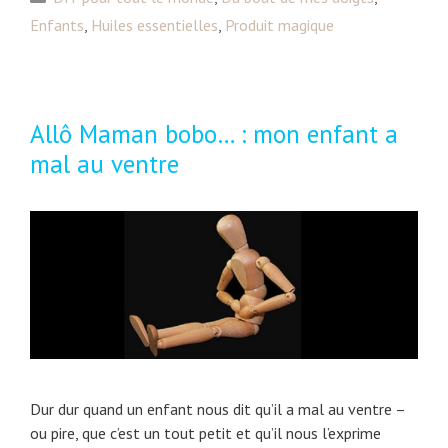
s
a
Enfants
,
Huiles essentielles
,
Produit magique
s
t
e
é
n
g
t
o
Allô Maman bobo… : mon enfant a
i
r
mal au ventre
e
i
l
e
l
s
e
s
e
t
e
n
f
a
Dur dur quand un enfant nous dit qu’il a mal au ventre –
n
ou pire, que c’est un tout petit et qu’il nous l’exprime
t