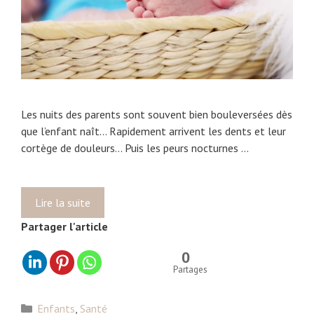
s
,
p
l
a
i
e
Les nuits des parents sont souvent bien bouleversées dès
s
que l’enfant naît… Rapidement arrivent les dents et leur
e
cortège de douleurs… Puis les peurs nocturnes …
t
b
o
Lire la suite
D
s
o
s
Partager l'article
r
e
s
s
0
,
Partages
b
é
C
Enfants
,
Santé