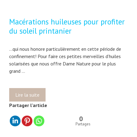
g
o
o
u
r
Macérations huileuses pour profiter
r
i
d
du soleil printanier
e
u
s
b
…qui nous honore particulièrement en cette période de
e
confinement! Pour faire ces petites merveilles d’huiles
u
solarisées que nous offre Dame Nature pour le plus
r
grand …
r
e
d
e
Lire la suite
M
k
a
Partager l'article
a
c
r
é
0
i
r
Partages
t
a