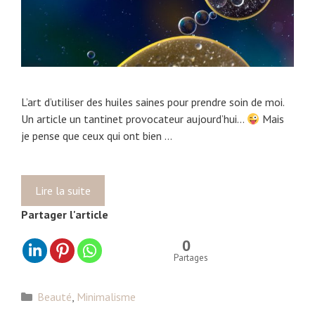
r
o
f
i
t
e
L’art d’utiliser des huiles saines pour prendre soin de moi.
r
Un article un tantinet provocateur aujourd’hui…
Mais
d
je pense que ceux qui ont bien …
u
s
o
Lire la suite
P
l
o
e
Partager l'article
u
i
r
0
l
q
Partages
p
u
r
o
C
i
Beauté
,
Minimalisme
i
a
n