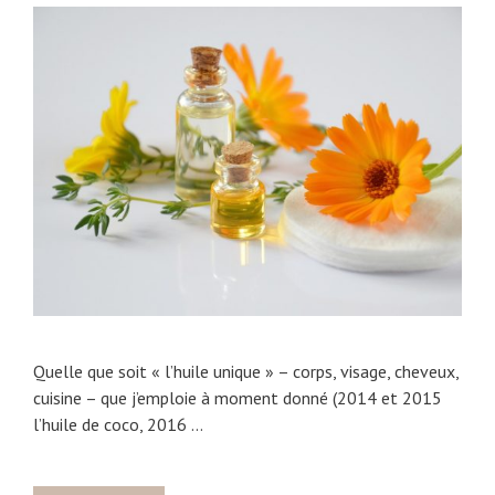
o
l
e
i
i
s
…
m
e
n
t
a
i
r
e
s
p
o
u
Quelle que soit « l’huile unique » – corps, visage, cheveux,
r
cuisine – que j’emploie à moment donné (2014 et 2015
m
l’huile de coco, 2016 …
e
s
c