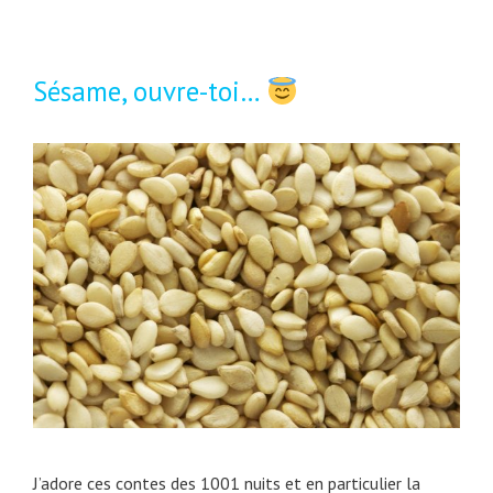
e
t
t
s
é
a
t
g
n
Sésame, ouvre-toi…
-
o
i
c
r
e
e
i
r
q
e
u
s
e
j
’
u
t
i
l
i
s
e
J’adore ces contes des 1001 nuits et en particulier la
d