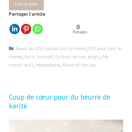
Lire la suite
M
e
Partager l'article
s
m
0
a
Partages
c
é
C
Bases du DIY
,
Connais-toi toi-même
,
DIY pour tout le
r
a
monde
,
Do It Yourself
,
Du bout de mes doigts
,
Me
a
t
myself and I
,
Minimalisme
,
Mood of the day
t
é
s
g
p
o
r
r
Coup de cœur pour du beurre de
é
i
f
karité
e
é
s
r
é
s