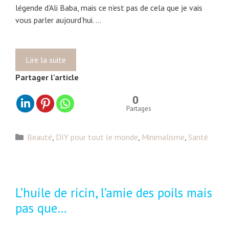
légende d’Ali Baba, mais ce n’est pas de cela que je vais
e
vous parler aujourd’hui. …
s
h
u
Lire la suite
S
i
é
l
Partager l'article
s
e
a
s
0
m
Partages
v
e
é
,
g
C
Beauté
,
DIY pour tout le monde
,
Minimalisme
,
Santé
o
é
a
u
t
t
v
a
é
r
l
g
L’huile de ricin, l’amie des poils mais
e
e
o
pas que…
-
s
r
t
a
i