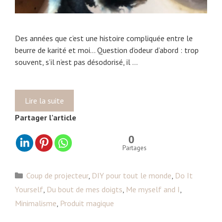
Des années que c’est une histoire compliquée entre le
beurre de karité et moi… Question d’odeur d’abord : trop
souvent, s’il n’est pas désodorisé, il …
Lire la suite
C
o
Partager l'article
u
p
0
d
Partages
e
c
C
Coup de projecteur
,
DIY pour tout le monde
,
Do It
œ
a
Yourself
,
Du bout de mes doigts
,
Me myself and I
,
u
t
Minimalisme
,
Produit magique
r
é
p