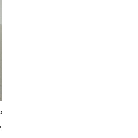
es
du