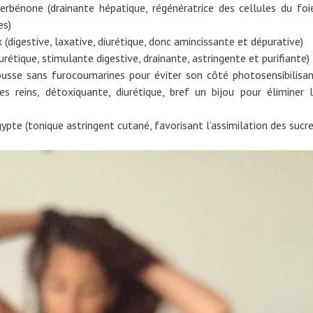
erbénone (drainante hépatique, régénératrice des cellules du foi
es)
 (digestive, laxative, diurétique, donc amincissante et dépurative)
urétique, stimulante digestive, drainante, astringente et purifiante)
usse sans furocoumarines pour éviter son côté photosensibilisa
es reins, détoxiquante, diurétique, bref un bijou pour éliminer 
ypte (tonique astringent cutané, favorisant l’assimilation des sucr