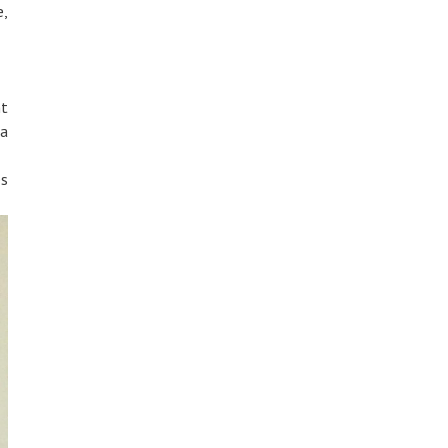
e,
nt
la
es