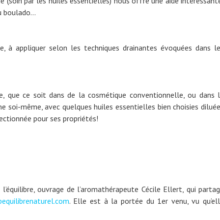
e (soin par les huiles essentielles) nous offre une aide intéressant
du boulado…
e, à appliquer selon les techniques drainantes évoquées dans l
e, que ce soit dans de la cosmétique conventionnelle, ou dans 
une soi-même, avec quelques huiles essentielles bien choisies dilué
ectionnée pour ses propriétés!
e l’équilibre, ouvrage de l’aromathérapeute Cécile Ellert, qui parta
equilibrenaturel.com
. Elle est à la portée du 1er venu, vu qu’el