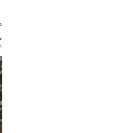
ux
té
e,