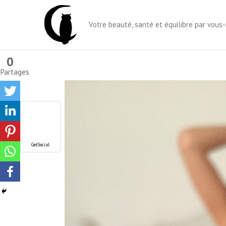
Aller
au
Votre beauté, santé et équilibre par vou
contenu
0
Partages
GetSocial