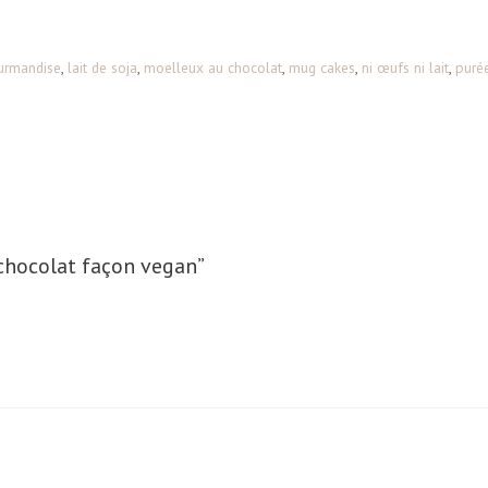
urmandise
,
lait de soja
,
moelleux au chocolat
,
mug cakes
,
ni œufs ni lait
,
puré
 chocolat façon vegan”