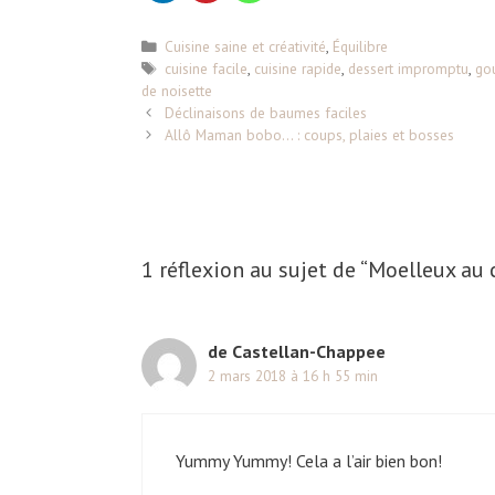
C
Cuisine saine et créativité
,
Équilibre
a
É
cuisine facile
,
cuisine rapide
,
dessert impromptu
,
go
de noisette
t
t
N
é
i
Déclinaisons de baumes faciles
a
g
q
Allô Maman bobo… : coups, plaies et bosses
v
o
u
i
r
e
g
i
t
a
e
t
t
s
e
1 réflexion au sujet de “Moelleux au
i
s
o
n
d
de Castellan-Chappee
e
2 mars 2018 à 16 h 55 min
s
a
r
t
Yummy Yummy! Cela a l’air bien bon!
i
c