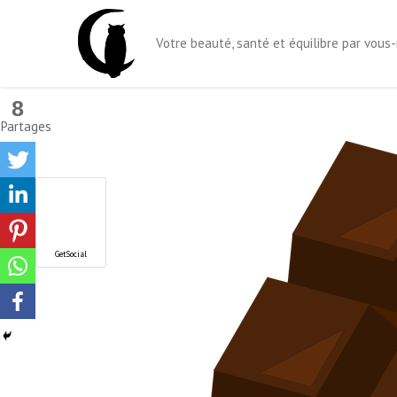
Aller
au
Votre beauté, santé et équilibre par vou
contenu
8
Partages
GetSocial