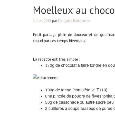
Moelleux au choco
2 mars 2018
par
Françoise Barkhausen
Petit partage plein de douceur et de gourman
chaud par ces temps hivernaux!
La recette est très simple :
g de chocolat à faire fondre en dou
170
100g de farine (complète ici T110)
une pincée de poudre de fèves tonka p
50g de cassonade ou autre sucre peu 
2 cuillères à soupe arasées de purée 