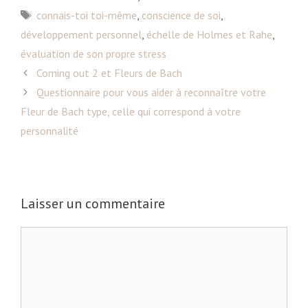
a
É
connais-toi toi-même
,
conscience de soi
,
t
t
développement personnel
,
échelle de Holmes et Rahe
,
é
i
évaluation de son propre stress
g
q
N
Coming out 2 et Fleurs de Bach
o
u
a
Questionnaire pour vous aider à reconnaître votre
r
e
v
i
Fleur de Bach type, celle qui correspond à votre
t
i
e
t
personnalité
g
s
e
a
s
t
i
Laisser un commentaire
o
n
C
d
o
e
m
s
m
a
e
r