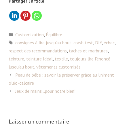
Partager l'article
C
Customization
,
Équilibre
a
É
consignes à lire jusqu'au bout
,
crash test
,
DIY
,
échec
,
t
t
respect des recommandations
,
taches et marbrures
,
é
i
teinture
,
teinture Idéal
,
textile
,
toujours lire l'énoncé
g
q
jusqu'au bout
,
vêtements customisés
o
u
N
Peau de bébé : savoir la préserver grâce au liniment
r
e
a
i
oléo-calcaire
t
v
e
t
Jeux de mains…pour notre bien!
i
s
e
g
s
a
t
Laisser un commentaire
i