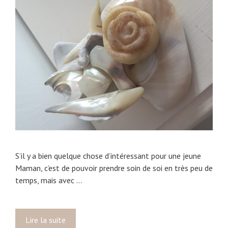
o
s
u
t
d
e
m
e
s
d
o
i
g
t
S’il y a bien quelque chose d’intéressant pour une jeune
s
Maman, c’est de pouvoir prendre soin de soi en très peu de
temps, mais avec …
Lire la suite
M