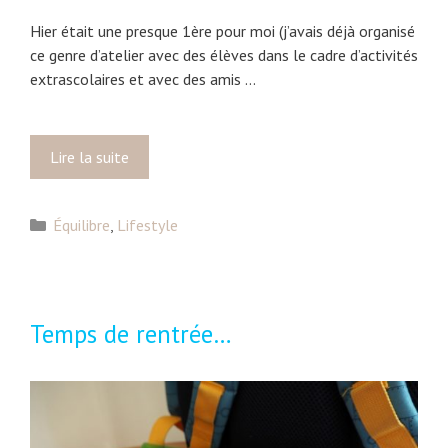
Hier était une presque 1ère pour moi (j’avais déjà organisé
ce genre d’atelier avec des élèves dans le cadre d’activités
extrascolaires et avec des amis …
Lire la suite
A
t
e
C
Équilibre
,
Lifestyle
l
a
i
t
e
é
r
g
c
Temps de rentrée…
o
o
r
s
i
m
e
é
s
t