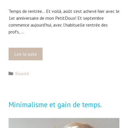
Temps de rentrée… Et voilà, août s’est achevé hier avec le
1er anniversaire de mon PetitDoux! Et septembre
commence aujourd’hui, avec l’habituelle rentrée des
profs, …
Lire la suite
M
a
b
C
Beauté
e
a
a
t
u
é
t
g
é
Minimalisme et gain de temps.
o
a
r
u
i
b
e