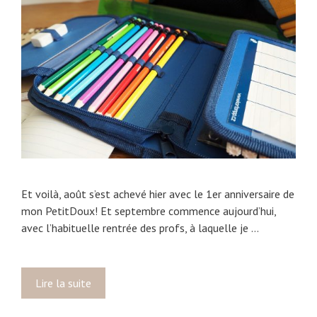
i
q
u
e
1
e
r
e
é
d
i
Et voilà, août s’est achevé hier avec le 1er anniversaire de
t
mon PetitDoux! Et septembre commence aujourd’hui,
i
avec l’habituelle rentrée des profs, à laquelle je …
o
n
Lire la suite
T
e