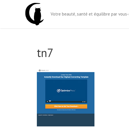
Aller
au
Votre beauté, santé et équilibre par vou
contenu
tn7