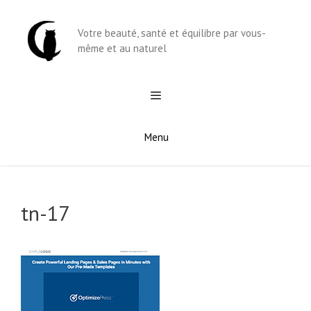
Aller
au
Votre beauté, santé et équilibre par vous-
contenu
même et au naturel
Menu
tn-17