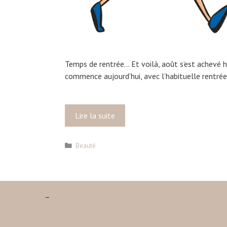
Temps de rentrée… Et voilà, août s’est achevé 
commence aujourd’hui, avec l’habituelle rentrée
Lire la suite
M
a
b
C
Beauté
e
a
a
t
u
é
g
t
–
o
é
r
a
i
u
e