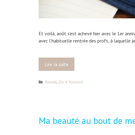
Et voilà, août s’est achevé hier avec le 1er a
avec l’habituelle rentrée des profs, à laquelle j
Lire la suite
T
e
m
C
Beauté
,
Do It Yourself
p
a
s
t
d
é
g
e
o
r
Ma beauté au bout de me
r
e
i
n
e