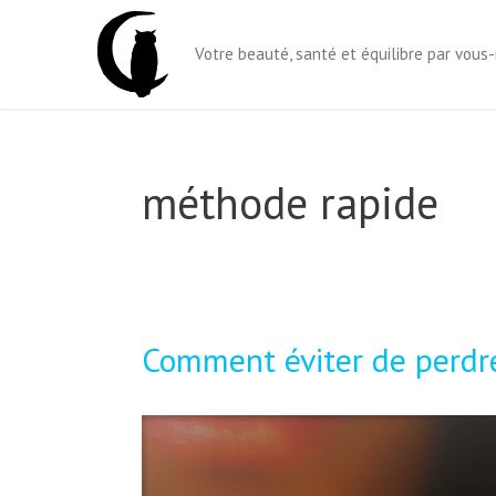
Aller
au
Votre beauté, santé et équilibre par vou
contenu
méthode rapide
Comment éviter de perdr