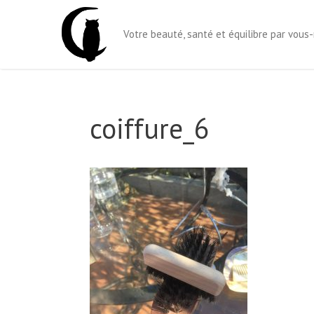
Aller
au
Votre beauté, santé et équilibre par vou
contenu
coiffure_6