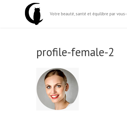
Aller
au
Votre beauté, santé et équilibre par vou
contenu
profile-female-2