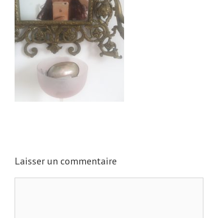
Laisser un commentaire
C
o
m