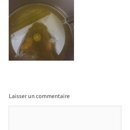
Laisser un commentaire
C
o
m