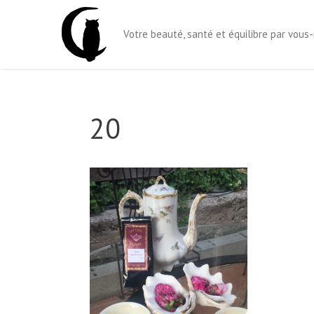
Aller
au
Votre beauté, santé et équilibre par vou
contenu
20