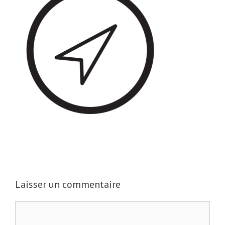
Laisser un commentaire
C
o