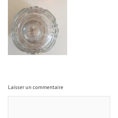
Laisser un commentaire
C
o
m