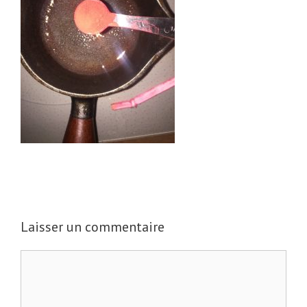
Laisser un commentaire
C
o
m