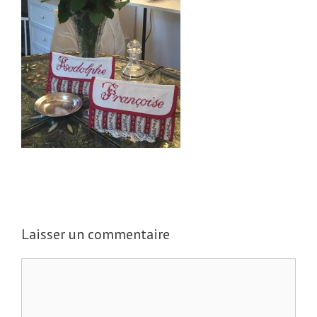
Laisser un commentaire
C
o
m