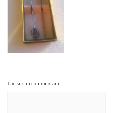
Laisser un commentaire
C
o
m