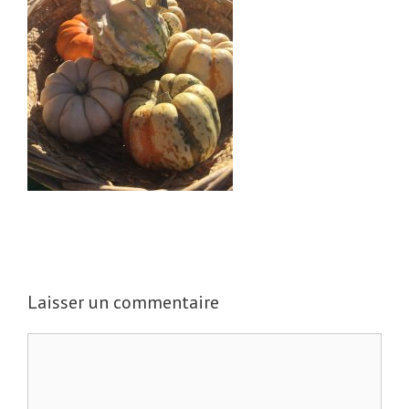
Laisser un commentaire
C
o
m