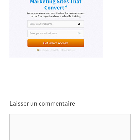
Laisser un commentaire
C
o
m