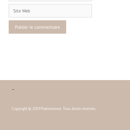
m
S
a
i
i
t
l
e
W
e
b
–
Copyright © 2019 Partoimeme. Tous droits réservés.