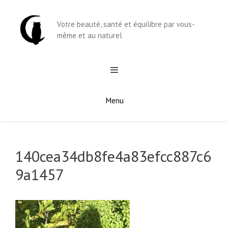
Aller
au
Votre beauté, santé et équilibre par vous-
contenu
même et au naturel
Menu
140cea34db8fe4a83efcc887c6
9a1457