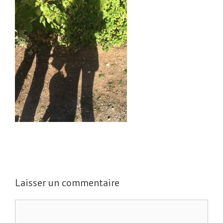
Laisser un commentaire
C
o