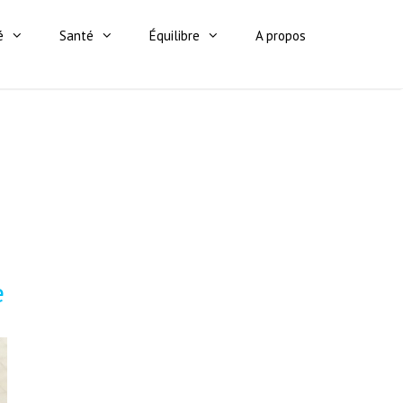
é
Santé
Équilibre
A propos
e