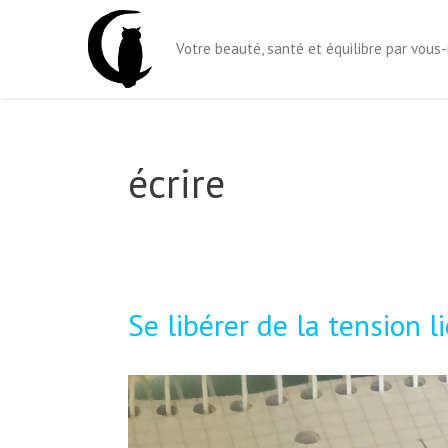
Aller
au
Votre beauté, santé et équilibre par vou
contenu
écrire
Se libérer de la tension l