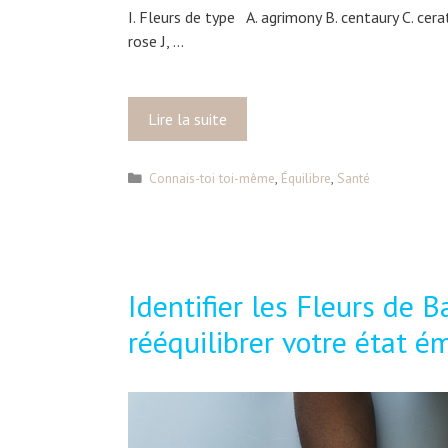
I. Fleurs de type A. agrimony B. centaury C. cera
rose J, …
Lire la suite
R
é
s
C
Connais-toi toi-même
,
Équilibre
,
Santé
u
a
l
t
t
é
g
a
o
t
Identifier les Fleurs de B
r
s
i
rééquilibrer votre état é
d
e
e
s
s
t
e