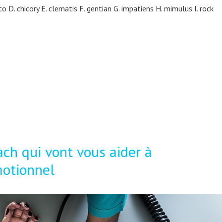
to D. chicory E. clematis F. gentian G. impatiens H. mimulus I. rock
ach qui vont vous aider à
motionnel