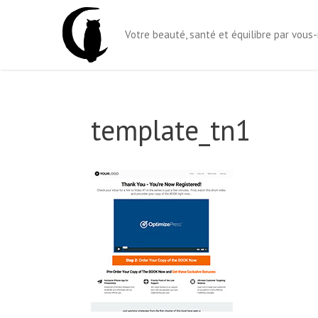
Aller
au
Votre beauté, santé et équilibre par vou
contenu
template_tn1