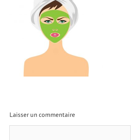
Laisser un commentaire
C
o