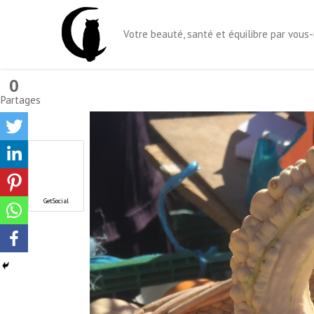
Aller
au
Votre beauté, santé et équilibre par vou
contenu
0
Partages
GetSocial