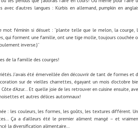
 ou les pendus que j’adorais faire en cours! Ou même pour faire 
les avec d’autres langues : Kürbis en allemand, pumpkin en anglai
e mot féminin si désuet : “plante telle que le melon, la courge, 
cées, qui forment une famille, ont une tige molle, toujours couchée 
roulement inverse.)”
es de la famille des courges!
iétés. J’avais été émerveillée d’en découvrir de tant de formes et 
ration sur de vieilles charrettes, égayant un mois d’octobre bi
 Côte d’Azur… Et quelle joie de les retrouver en cuisine ensuite, av
 noisettes et autres délices automnaux!
ée : les couleurs, les formes, les goûts, les textures différent. U
tes… Ça a d’ailleurs été le premier aliment mangé – et vraime
cé la diversification alimentaire…