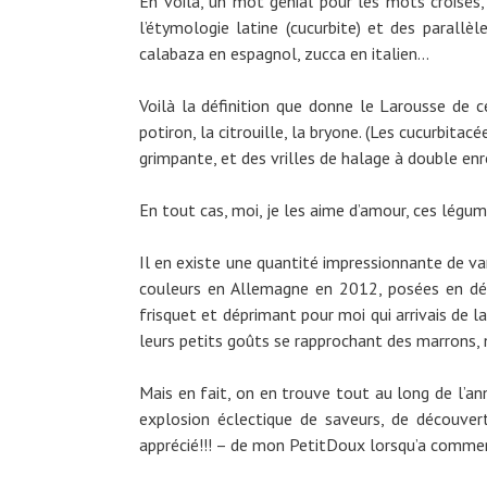
En voilà, un mot génial pour les mots croisés,
l’étymologie latine (cucurbite) et des parallè
calabaza en espagnol, zucca en italien…
Voilà la définition que donne le Larousse de c
potiron, la citrouille, la bryone. (Les cucurbita
grimpante, et des vrilles de halage à double en
En tout cas, moi, je les aime d’amour, ces légum
Il en existe une quantité impressionnante de var
couleurs en Allemagne en 2012, posées en déco
frisquet et déprimant pour moi qui arrivais de la
leurs petits goûts se rapprochant des marrons,
Mais en fait, on en trouve tout au long de l’ann
explosion éclectique de saveurs, de découver
apprécié!!! – de mon PetitDoux lorsqu’a commen