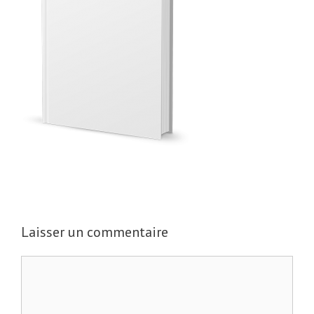
Laisser un commentaire
C
o
m