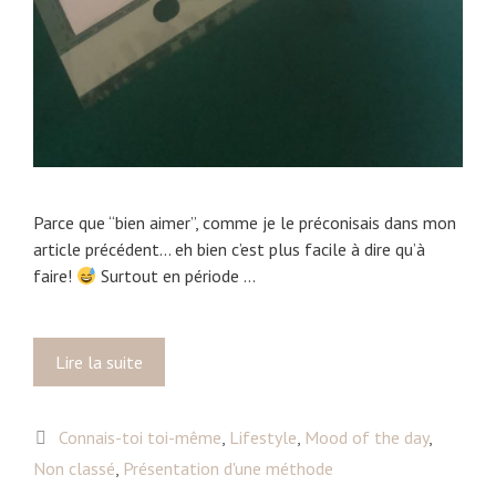
Parce que “bien aimer”, comme je le préconisais dans mon
article précédent… eh bien c’est plus facile à dire qu’à
faire!
Surtout en période …
Lire la suite
S
e
l
C
Connais-toi toi-même
,
Lifestyle
,
Mood of the day
,
i
a
Non classé
,
Présentation d'une méthode
b
t
é