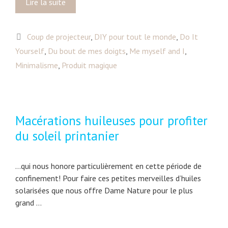
Lire la suite
C
o
u
C
Coup de projecteur
,
DIY pour tout le monde
,
Do It
p
a
Yourself
,
Du bout de mes doigts
d
,
Me myself and I
,
t
e
Minimalisme
,
Produit magique
é
c
g
œ
o
u
r
r
Macérations huileuses pour profiter
i
p
du soleil printanier
e
o
s
u
r
…qui nous honore particulièrement en cette période de
d
confinement! Pour faire ces petites merveilles d’huiles
u
solarisées que nous offre Dame Nature pour le plus
b
grand …
e
u