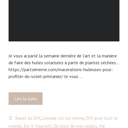
Je vous ai parlé la semaine dernière de l’art et la manière
de faire des huiles solarisées à partir de plantes séchées…
https://partoimeme.com/macerations-huileuses-pour-
profiter-du-soleil-printanier/ Je vous …
Lire la suite
M
e
s
C
Bases du DIY
,
Connais-toi toi-même
,
DIY pour tout le
m
a
monde
,
Do It Yourself
a
,
Du bout de mes doigts
,
Me