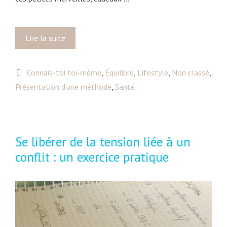
Lire la suite
S
t
r
C
Connais-toi toi-même
,
Équilibre
,
Lifestyle
,
Non classé
,
e
a
Présentation d'une méthode
s
,
Santé
t
s
é
,
g
i
o
m
Se libérer de la tension liée à un
r
m
conflit : un exercice pratique
i
u
e
n
s
i
t
é
,