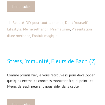
r
Lire la suite
M
r
a
e
c
d
C
Beauté
,
DIY pour tout le monde
,
Do It Yourself
,
é
e
a
Lifestyle
,
Me myself and I
r
,
Minimalisme
,
Présentation
k
t
a
d'une méthode
,
Produit magique
a
é
t
r
g
i
i
o
o
t
r
n
é
Stress, immunité, Fleurs de Bach (2)
i
s
e
h
s
u
Comme promis hier, je vous retrouve ici pour développer
i
quelques exemples concrets montrant à quel point les
l
Fleurs de Bach peuvent nous aider dans cette …
e
u
s
Lire la suite
S