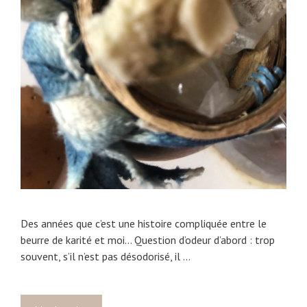
m
e
n
t
Des années que c’est une histoire compliquée entre le
beurre de karité et moi… Question d’odeur d’abord : trop
souvent, s’il n’est pas désodorisé, il …