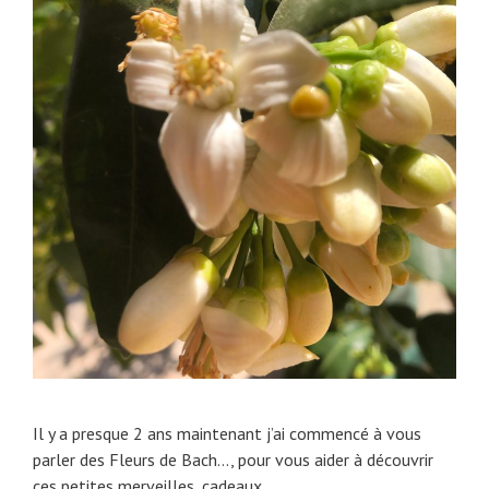
u
e
r
i
s
l
d
p
e
r
B
i
a
n
c
t
h
a
(
n
2
i
)
e
r
Il y a presque 2 ans maintenant j’ai commencé à vous
parler des Fleurs de Bach…, pour vous aider à découvrir
ces petites merveilles, cadeaux …