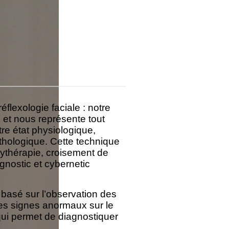
flexologie faciale : notre
 et nous représente tout
otre état physiologique,
athologique. Cette technique
thérapie, croisement de
gnostic et cybernetic
 basé sur l’observation des
es signes anormaux sur le
 qui permet de diagnostiquer