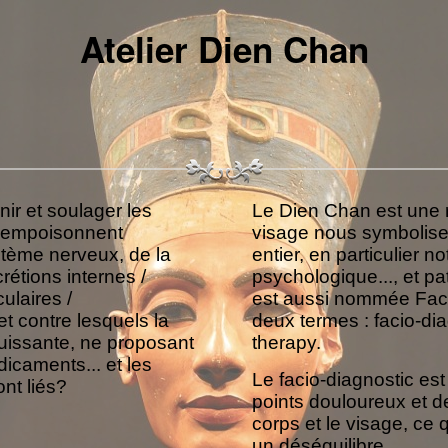
Atelier Dien Chan
ir et soulager les
Le Dien Chan est une ré
i empoisonnent
visage nous symbolise
ystème nerveux, de la
entier, en particulier n
rétions internes /
psychologique..., et p
culaires /
est aussi nommée Facy
et contre lesquels la
deux termes : facio-dia
puissante, ne proposant
therapy.
caments... et les
Le facio-diagnostic est
ont liés?
points douloureux et d
corps et le visage, ce
un déséquilibre.