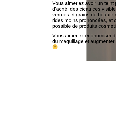
Vous aimeriez avoir un teint p
d'acné, des cicatrices
visibl
verrues et grains de beauté
rides moins prononcées
, et 
possible de produits cosmét
Vous aimeriez économiser du
du maquillage et augmenter 