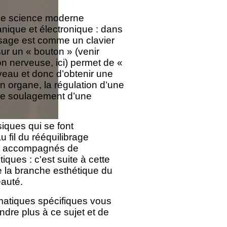
ne science moderne
ique et électronique : dans
visage est comme un clavier
sur un « bouton » (venir
on nerveuse, ici) permet de «
veau et donc d’obtenir une
n organe, la régulation d’une
 le soulagement d’une
siques qui se font
 fil du rééquilibrage
nt accompagnés de
ques : c'est suite à cette
e la branche esthétique du
eauté.
ématiques spécifiques vous
ndre plus à ce sujet et de