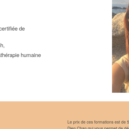
ertifiée de
h,
athérapie humaine
Le prix de ces formations est de 50
Dien Chan qui vous permet de déc