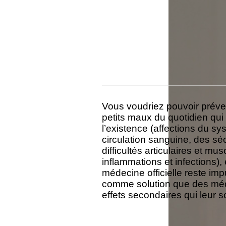
Vous voudriez pouvoir préven
petits maux du quotidien qu
l’existence (affections du s
circulation sanguine, des séc
difficultés articulaires et mus
inflammations et infections), 
médecine officielle reste im
comme solution que des médi
effets secondaires qui leur s