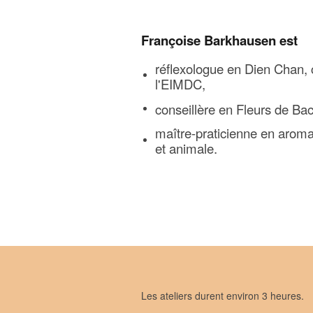
Françoise Barkhausen est
réflexologue en Dien Chan, c
l'EIMDC,
conseillère en Fleurs de Bac
maître-praticienne en arom
et animale.
Les ateliers durent environ 3 heures.