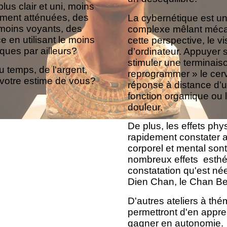
lus clair et uni, moins
ement atténuées, des
La cybernétique est u
 moins voyants, des
complexe mêlant mécan
ce en utilisant le moins
cette perspective, le 
iques par ailleurs?
d’ordinateur. Appuyer 
stimuler une terminais
 temps, de l'argent,
reprogrammer » le cer
votre estime de vous?
réponse à distance d’u
fonction organique ou
douleur.
De plus, les effets phy
rapidement constater au
corporel et mental so
nombreux effets esthéti
constatation qu'est né
Dien Chan, le Chan B
D'autres ateliers à th
permettront d'en appre
gagner en autonomie.