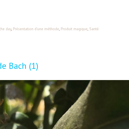
the day
,
Présentation d'une méthode
,
Produit magique
,
Santé
de Bach (1)