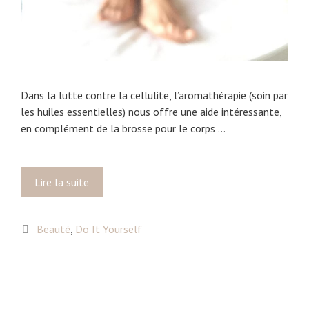
Dans la lutte contre la cellulite, l’aromathérapie (soin par
les huiles essentielles) nous offre une aide intéressante,
en complément de la brosse pour le corps …
Lire la suite
P
r
é
C
Beauté
,
Do It Yourself
c
a
i
t
e
é
u
g
x