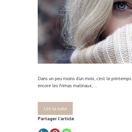
(
“
T
u
p
e
u
x
t
e
b
Dans un peu moins d’un mois, c’est le printemps…
r
encore les frimas matinaux, …
o
s
s
e
Lire la suite
A
r
u
Partager l'article
,
t
M
r