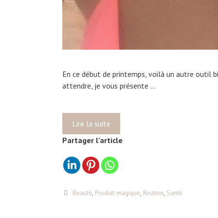
En ce début de printemps, voilà un autre outil bi
attendre, je vous présente …
Lire la suite
E
n
Partager l'article
a
v
r
i
C
Beauté
,
Produit magique
,
Routine
,
Santé
l
a
,
t
n