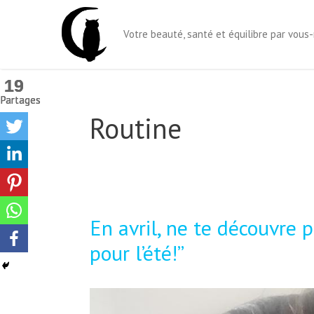
Aller
au
Votre beauté, santé et équilibre par vou
contenu
19
19
19
Partages
Partages
Partages
Routine
En avril, ne te découvre 
pour l’été!”