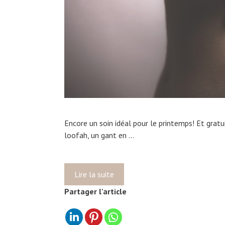
f
i
l
…
,
m
a
i
s
p
Encore un soin idéal pour le printemps! Et gratui
r
loofah, un gant en …
é
p
a
r
Lire la suite
L
e
’
Partager l'article
t
a
o
r
n
t